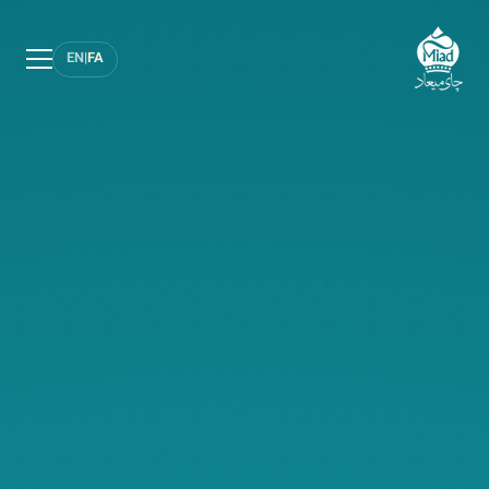
EN
|
FA