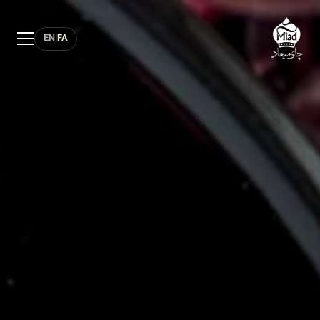
EN
|
FA