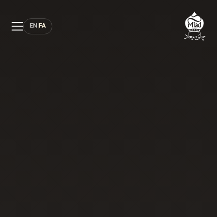
EN
|
FA