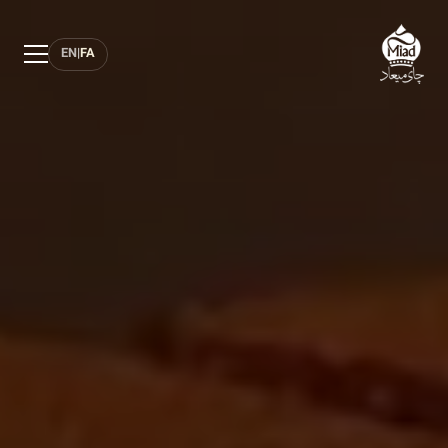
EN
|
FA