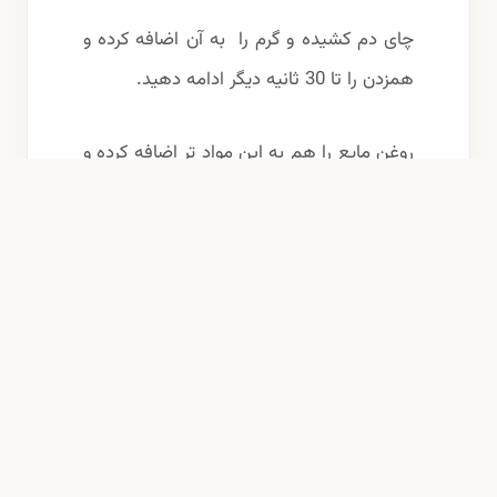
چای دم کشیده و گرم را به آن اضافه کرده و
همزدن را تا 30 ثانیه دیگر ادامه دهید.
روغن مایع را هم به این مواد تر اضافه کرده و
حدود 10 ثانیه دیگر هم بزنید.
کاسه حاوی مواد خشک را کم کم به آن اضافه
کرده و هم بزنید. اگر مواد شروع به گلوله
گلوله شدن کرد با استفاده از لیسک آن
گلوله‌ها را باز کنید.
کاغذ روغنی را در قالب مخصوص فر پهن