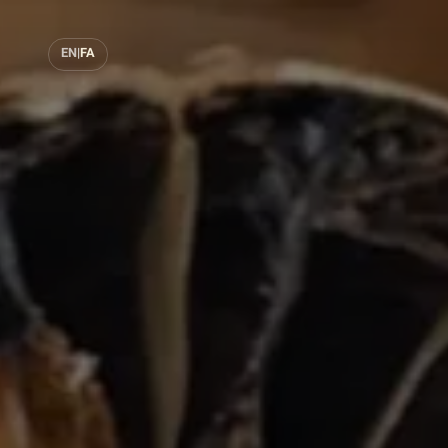
EN
|
FA