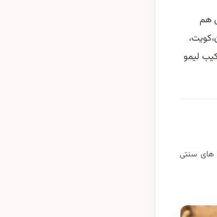
ش هم
،کویت،
کیب لیمو
 های سنتی