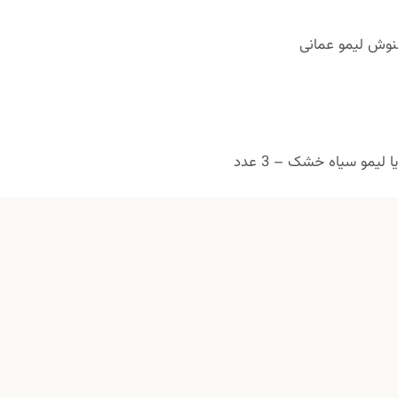
نوش لیمو عمانی
 لیمو سیاه خشک – 3 عدد
و زعفران (اختیاری) – به مقدار دلخواه
ها را تمیز بشویید، بشکنید و آن را از پوست و هسته ها جدا کنید.