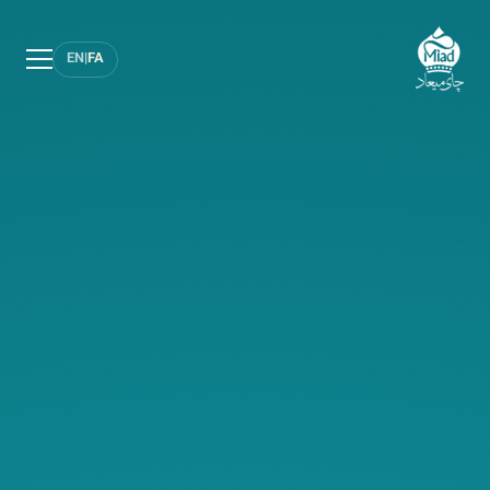
EN
|
FA